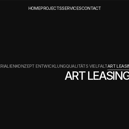
HOME
PROJECTS
SERVICES
CONTACT
ING
RIALIEN
KONZEPT ENTWICKLUNG
QUALITÄTS VIELFALT
ART LEASI
ART LEASIN
K
u
n
s
t
l
e
a
s
i
n
g
s
c
h
a
f
f
t
F
l
e
x
i
b
i
l
i
t
ä
t
k
ö
n
n
e
n
A
r
t
w
o
r
k
s
f
ü
r
e
i
n
e
n
d
e
f
i
a
u
s
g
e
t
a
u
s
c
h
t
o
d
e
r
n
e
u
z
u
s
a
m
V
e
r
ä
n
d
e
r
u
n
g
e
n
.
N
e
u
e
N
u
t
z
u
n
g
M
a
r
k
e
n
a
u
f
t
r
i
t
t
l
a
s
s
e
n
s
i
c
h
o
h
n
e
L
a
u
f
z
e
i
t
k
ö
n
n
e
n
W
e
r
k
e
z
u
r
ü
c
k
w
e
r
d
e
n
.
D
a
s
M
o
d
e
l
l
e
i
g
n
e
t
s
i
c
h
z
u
l
a
s
s
e
n
w
o
l
l
e
n
.
R
ä
u
m
e
b
l
e
i
b
e
n